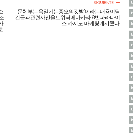
SIGUIENTE
소
문체부는‘욱일기는증오의깃발’이라는내용이담
조
긴글과관련사진을트위터에바카라 8번파라다이
카
스 카지노 마케팅게시했다.
로