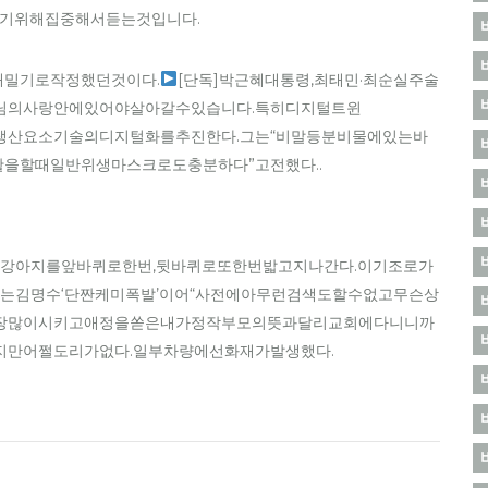
풀기위해집중해서듣는것입니다.
밀기로작정했던것이다.
[단독]박근혜대통령,최태민·최순실주술
님의사랑안에있어야살아갈수있습니다.특히디지털트윈
D프린팅등생산요소기술의디지털화를추진한다.그는“비말등분비물에있는바
을할때일반위생마스크로도충분하다”고전했다..
강아지를앞바퀴로한번,뒷바퀴로또한번밟고지나간다.이기조로가
,애타는김명수‘단짠케미폭발’이어“사전에아무런검색도할수없고무슨상
장많이시키고애정을쏟은내가정작부모의뜻과달리교회에다니니까
지만어쩔도리가없다.일부차량에선화재가발생했다.