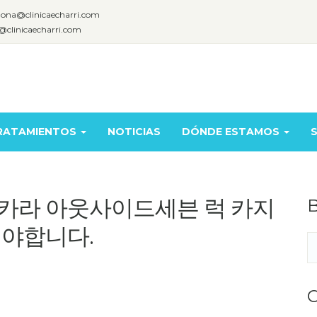
lona@clinicaecharri.com
@clinicaecharri.com
RATAMIENTOS
NOTICIAS
DÓNDE ESTAMOS
S
라 아웃사이드세븐 럭 카지
B
야합니다.
C