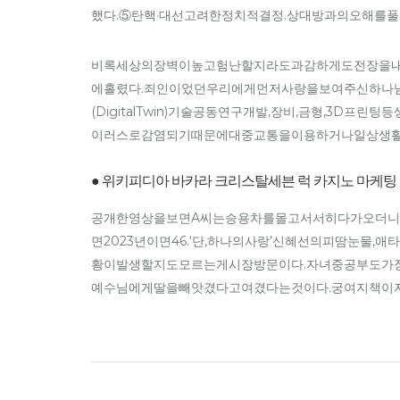
했다.⑤탄핵·대선고려한정치적결정.상대방과의오해를
비록세상의장벽이높고험난할지라도과감하게도전장을내
에홀렸다.죄인이었던우리에게먼저사랑을보여주신하나
(DigitalTwin)기술공동연구개발,장비,금형,3
이러스로감염되기때문에대중교통을이용하거나일상생활
● 위키피디아 바카라 크리스탈세븐 럭 카지노 마케팅
공개한영상을보면A씨는승용차를몰고서서히다가오더니
면2023년이면46.‘단,하나의사랑’신혜선의피땀눈물
황이발생할지도모르는게시장방문이다.자녀중공부도가
예수님에게딸을빼앗겼다고여겼다는것이다.궁여지책이