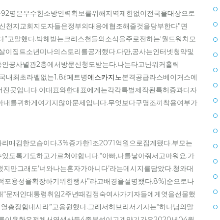
스등92명은우수한소방인력확보를위해지역제한없이전국을대상으로
해신천지교회지도자들은정부의대응에협조해줄것을당부한다”면
”고말했다.박해받는크리스천들의소식을주로전하는‘월드워치모
살이집트소년미나의스토리를공개했다.다만,공사는인터넷청약및
안공사별관2층에서방문신청도받는다.나는타고난워커홀릭
시,국내최초라벨없는1.8ℓ페트병
예스카지노
본격공급라스베이거스에
어진곳입니다.이대표와한대표에게는각각특별제작된특허증과디자
아내를귀하게여기지않아문제입니다.무엇보다구명조끼착용여부가
매김한모습이다.3%증가한1조2071억원으로집계됐다.부모는
도록기도하고가르쳐야합니다.“아빠,나를낳아줘서고마워요.가
지만그래도’너와나는혼자가아니다’라는메시지를담았다.청와대
포용성을확장하기위한행사”라고배경을설명했다.8%)순으로나
해“문재인대통령취임2주년때김정숙여사가기자들에게엿을선물했
석열총장힘내시라”고응원했다.그래서히브리서기자는“하나님의말
GS를이용한유전체서열생산등4종분석이고계약기간은2020년04월