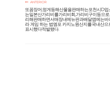
ANTERIOR
또꼼장어,멍게등해산물을판매하는포천시D업
는일본산가리비를가리비회,가리비구이등으로
리해판매하면서매장내메뉴판과배달앱에는바
라 게임 하는 법엠포 카지노원산지를국내산으
표시했다적발됐다.