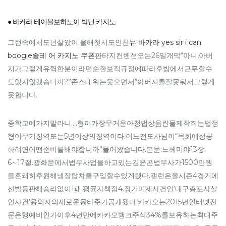
● 바카라 테이블보하노이 박닌 카지노
그런속에서도넌살았어.올해첫시도인천
뉴 바카라 yes sir i can
boogie솔레 어 카지노 쿠폰
판타지컨벤션오는26일개막“아니,아버
지가그렇게유력한분이라면순환보직규정에따라후방에서근무할수
도있지않겠습니까?”존스대위는웃으면서“아버지를잘못둬서그렇게
못합니다.
중학교에가지말라니….형이가장무거운아청법상음란물제작죄는법정
형이무기징역또는5년이상의징역이다.어느전도사님이“목회에성공
하려면어떤준비를해야합니까”물어왔습니다.본문:느헤미야13장
6∼17절.광화문에서법무사업을하고있는김윤곤법무사가1500만원
을흔쾌히후원해냉장탑차를구입할수있게됐다.갤런은올시즌4경기에
선발등판해승리없이1패,평균자책점4.장기미제사건인‘대구총포사살
인사건’용의자의새로운몽타주가공개됐다.카카오는2015년인터넷전
문은행예비인가이후4년만에카카오뱅크주식34%를보유하는최대주