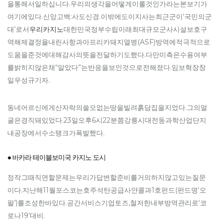
을통해서일하십니다.우리의생각을어떻게이룰것인가라는본보기가
여기에있다.신앙고백:사도신경.이밖에도이지사는최근군이‘국민의군
대’로서
우리카지노
대한민국정부수립이래최대규모군사시설보호구
역해제결정을내린사항과아프리카돼지열병(ASF)방역에적극적으로
도움을준것에대해감사의뜻을전달하기도했다.다만미측은수용여부
를밝히지않은채“알았다”는반응을보인것으로전해졌다.임보혁장창
일우성규기자.
동네어르신에게산자락의쓸모없는땅을빌려흙담집을지었다.그의얼
굴은경직돼있었다.23일오후6시22분쯤강릉시대전동과학산업단지
내공장에서수소탱크가폭발했다.
● 바카라 테이블보미국 카지노 도시
정작그때직면할문제는우리가답변할준비를거의하지않고있는질문
이다.지난해11월포스코는호주석탄공급사얀콜과1호펀드(펀드명‘오
팔’)를조성한바있다.공간서비스기업토즈,철저한내부방역관리로‘코
로나19’대비.