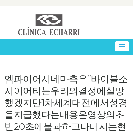
Togg
navig
엠파이어시네마측은“바이블소
사이어티는우리의결정에실망
했겠지만1차세계대전에서성경
을지급했다는내용은영상의초
반20초에불과하고나머지는현