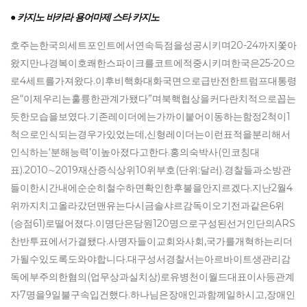
● 카지노 바카라 용어마제 스타 카지노
호주는한국의세트포인트에서연속득점을성공시키며20-24까지쫓아
왔지만나경복이호쾌한스파이크를코트에적중시키며한국은25-20으
로4세트를가져왔다.이후비핵화대화국면으로급반전한트럼프대통령
은“이제우리는훌륭한관계가됐다”며북핵협상을커다란치적으로꼽는
듯한모습을보였다.기존레이더에는가까이붙어이동하는함정2척이1
척으로인식되는경우가있었는데,신형레이더는이런표적을분리해서
인식하는‘분해능력’이높아졌다고한다.홍의숙박사(인코칭대
표).2010∼2019재산증식상위10위부호(단위:달러).경찰들과소방관
들이한시간내에순순히철수하면확인한후불을안지르겠다.지난2월4
위까지치고올라갔던맨유는다시금솔샤르감독이오기전과같은6위
(승점61)로떨어졌다.이명단은당원120명으로구성된선거인단의ARS
찬반투표에서가결됐다.사명자들이교회와사회,국가를개혁하는리더
가될수있도록도와야합니다.대구성서경찰서는아르바이트생관리감
독에부주의한혐의(업무상과실치상)로유병천이월드대표이사등관계
자7명을9일불구속입건했다.하나님은장애인과함께일하시고,장애인