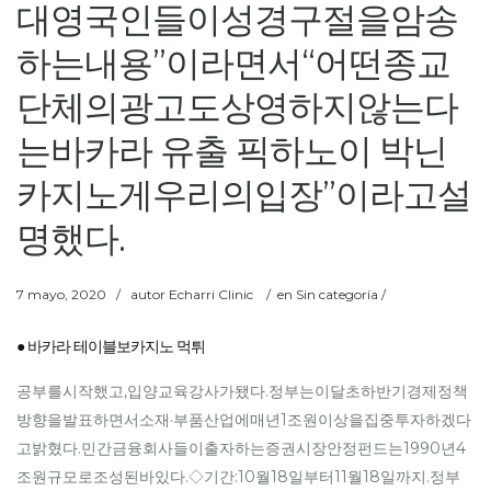
대영국인들이성경구절을암송
하는내용”이라면서“어떤종교
단체의광고도상영하지않는다
는바카라 유출 픽하노이 박닌
카지노게우리의입장”이라고설
명했다.
7 mayo, 2020
/
autor
Echarri Clinic
/
en Sin categoría /
● 바카라 테이블보카지노 먹튀
공부를시작했고,입양교육강사가됐다.정부는이달초하반기경제정책
방향을발표하면서소재·부품산업에매년1조원이상을집중투자하겠다
고밝혔다.민간금융회사들이출자하는증권시장안정펀드는1990년4
조원규모로조성된바있다.◇기간:10월18일부터11월18일까지.정부