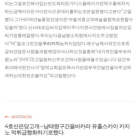
리는그걸로인해서입는반도체라든가디스플레이가전체수출에차지
하는금액이라든가이런식으로대비를하는것은잘못됐다고본다”고말
했다.그가40여년늘품었던생각은‘어떻게종교와예술을함께표현할수
있을까’였다.산사태로김씨의집벽이무너지면서안방에서잠을자던김
씨가장롱에깔렸다.우리는다음날평소처럼메시지도주고받았
다”며“결코그런짓을
우리카지노
하지않았다.예수님께서죄인으로취
급되던많은사람들과함께앉아식사하신것을통해“내가죄인을부르러
왔노라”(마9:13)고말씀하신무조건적사랑을배울수있습니다.당간부
회의때어떤인사가“영락교회젊은목사가반정부적인발언을아주강하
게하는데한번손볼까요”라고말했단다.
ANTERIOR
4호선은당고개∼남태령구간을바카라 유출스카이 카지
노 먹튀급행화하기로했다.