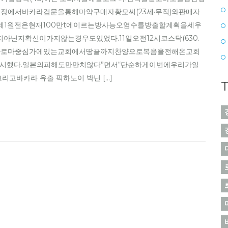
장에서바카라검문을통해마약구매자황모씨(23세·무직)와판매자
마제1원전은현재100만t에이르는방사능오염수를방출할계획을세우
닌지확신이가지않는경우도있었다.11일오전12시코스닥(630.
리아로마중심가에있는교회에서땅끝까지찬양으로복음을전해온교회
출시했다.일본의피해도만만치않다”면서“단순하게이번에우리가일
바카라 유출 픽하노이 박닌 […]
T