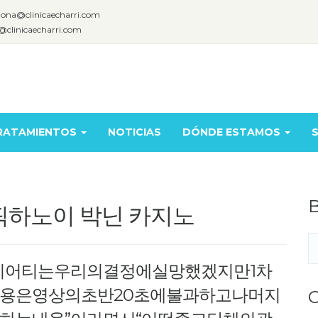
lona@clinicaecharri.com
@clinicaecharri.com
RATAMIENTOS
NOTICIAS
DÓNDE ESTAMOS
S
B
출 픽하노이 박닌 카지노
이어티는우리의결정에실망했겠지만1차
용은영상의초반20초에불과하고나머지
C