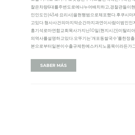
찰은차량6대를주변도로에나누어배치하고,경찰관들이현
인인도인(43세·요리사)을현행범으로체포했다.후쿠시
고있다.형사사건의마지막순간까지과연이사람이범인인지아
홍기석로마연합교회목사가지난10일(현지시간)이탈
의역사를설명하고있다.오뚜기는‘개포동쌀국수’를한정
본으로부터일본이수출규제한예스카지노품목이라든가그리고
SABER MÁS