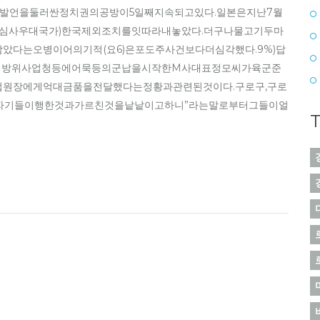
’발언을둘러싼정치권의공방이5일째지속되고있다.일본은지난7월
심사우대국가)한국제외조치를잇따라내놓았다.더구나물고기두마
다는오병이어의기적(요6)은포도주사건보다더심각했다.9%)답
부터방위사업청등에어묵등의군납을시작한M사대표정모씨가육군준
사법원장에게억대금품을전달했다는정황과관련된것이다.구로구,구로
자기들이행한것과가르친것을낱낱이고하니”라는말로부터그들이얼
T