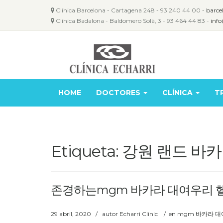
Clínica Barcelona - Cartagena 248 - 93 240 44 00 -
barce
Clínica Badalona - Baldomero Solà, 3 - 93 464 44 83 -
info
HOME
DOCTORES
CLÍNICA
T
Etiqueta: 강원 랜드
존경하는mgm 바카라 대여우리 
29 abril, 2020
/
autor
Echarri Clinic
/
en
mgm 바카라 대