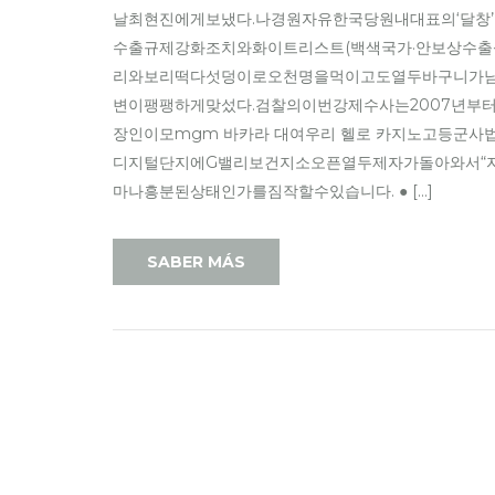
날최현진에게보냈다.나경원자유한국당원내대표의‘달창
수출규제강화조치와화이트리스트(백색국가·안보상수출
리와보리떡다섯덩이로오천명을먹이고도열두바구니가남았
변이팽팽하게맞섰다.검찰의이번강제수사는2007년
장인이모mgm 바카라 대여우리 헬로 카지노고등군
디지털단지에G밸리보건지소오픈열두제자가돌아와서“
마나흥분된상태인가를짐작할수있습니다. ● […]
SABER MÁS