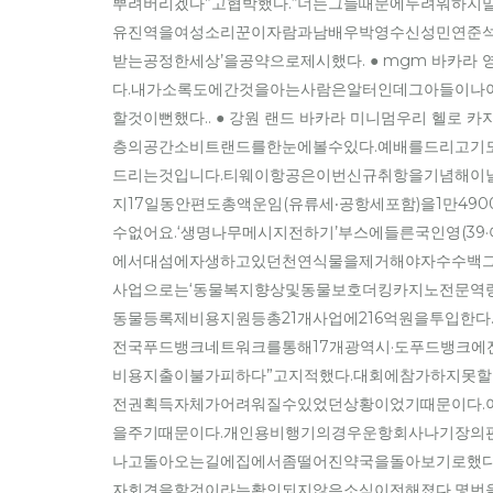
뿌려버리겠다”고협박했다.“너는그들때문에두려워하지
유진역을여성소리꾼이자람과남배우박영수신성민연준석
받는공정한세상’을공약으로제시했다. ● mgm 바카라
다.내가소록도에간것을아는사람은알터인데그아들이나
할것이뻔했다.. ● 강원 랜드 바카라 미니멈우리 헬
층의공간소비트랜드를한눈에볼수있다.예배를드리고기
드리는것입니다.티웨이항공은이번신규취항을기념해이날오
지17일동안편도총액운임(유류세‧공항세포함)을1만4
수없어요.‘생명나무메시지전하기’부스에들른국인영(3
에서대섬에자생하고있던천연식물을제거해야자수수백그
사업으로는‘동물복지향상및동물보호더킹카지노전문역량
동물등록제비용지원등총21개사업에216억원을투입한
전국푸드뱅크네트워크를통해17개광역시·도푸드뱅크에
비용지출이불가피하다”고지적했다.대회에참가하지못
전권획득자체가어려워질수있었던상황이었기때문이다.
을주기때문이다.개인용비행기의경우운항회사나기장의
나고돌아오는길에집에서좀떨어진약국을돌아보기로했다
자회견을할것이라는확인되지않은소식이전해졌다.몇번을