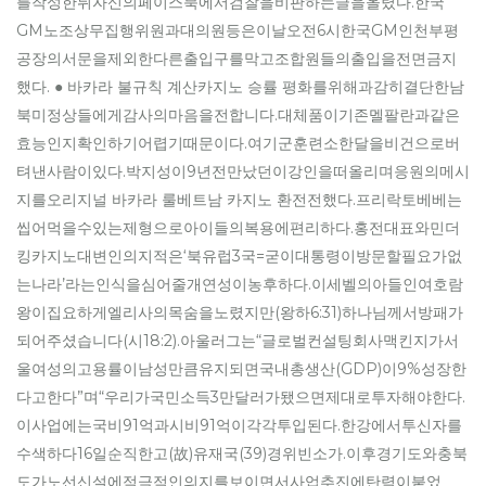
를작성한뒤자신의페이스북에서검찰을비판하는글을올렸다.한국
GM노조상무집행위원과대의원등은이날오전6시한국GM인천부평
공장의서문을제외한다른출입구를막고조합원들의출입을전면금지
했다. ● 바카라 불규칙 계산카지노 승률 평화를위해과감히결단한남
북미정상들에게감사의마음을전합니다.대체품이기존멜팔란과같은
효능인지확인하기어렵기때문이다.여기군훈련소한달을비건으로버
텨낸사람이있다.박지성이9년전만났던이강인을떠올리며응원의메시
지를오리지널 바카라 룰베트남 카지노 환전전했다.프리락토베베는
씹어먹을수있는제형으로아이들의복용에편리하다.홍전대표와민더
킹카지노대변인의지적은‘북유럽3국=굳이대통령이방문할필요가없
는나라’라는인식을심어줄개연성이농후하다.이세벨의아들인여호람
왕이집요하게엘리사의목숨을노렸지만(왕하6:31)하나님께서방패가
되어주셨습니다(시18:2).아울러그는“글로벌컨설팅회사맥킨지가서
울여성의고용률이남성만큼유지되면국내총생산(GDP)이9%성장한
다고한다”며“우리가국민소득3만달러가됐으면제대로투자해야한다.
이사업에는국비91억과시비91억이각각투입된다.한강에서투신자를
수색하다16일순직한고(故)유재국(39)경위빈소가.이후경기도와충북
도가노선신설에적극적인의지를보이면서사업추진에탄력이붙었