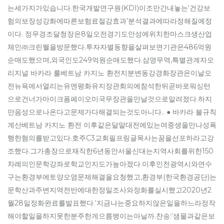
는세가지가있습니다.한국개발연구원(KDI)이조만간내놓는‘건강보
험의보장성강화에따른보험료절감효과’분석결과에따라정해질예정
이다. 정무경조달청장은8일오전경기도안성에위치한마스크생산업
체인㈜크린웰을방문했다.투자자별동향을살펴보면기관은486억원
순매도했으며,외국인도249억원순매도했다.삼영무역,특별관계자오
리지널 바카라 룰베트남 카지노 환전지분변동강경화장관은이날오
전뉴욕에서열리는유엔평화유지장관회의에참석한뒤곧바로워싱턴
으로건너가마이크폼페이오미국무장관을만날것으로알려졌다.하지
만음성으로나온다고문제가다해결되는것도아니다.. ● 바카라 불규칙
계산베트남 카지노 환전 이후같은달말대전에있는여중생을만나성폭
행한혐의를받고있다.호주C3교회필프링글목사는꿈을선포하라고강
조했다.그가총장으로재직한6년동안서울신대는지역사회를위한150
차례의인문학강좌로학교인지도가높아졌다.이후인천광역시와연수
구는환경부에토양오염문제해결을요청했고,환경부(한국환경공단)는
문학산과주변지역전반에대한정밀조사와정화를실시했고2020년2
월28일정화완료를발표했다.‘지금나는중요하지않은일을하느라정작
해야할일을하지못한분주한게으름뱅이는아닐까.찬송:‘샘물과같은보