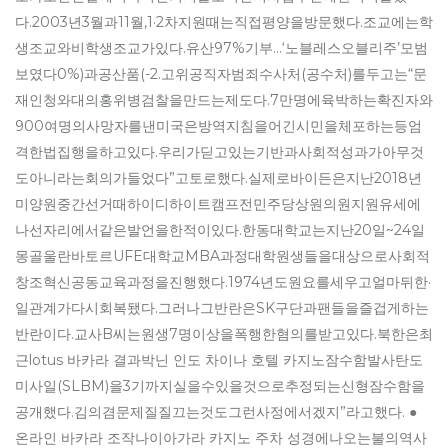
다.2003년3월과11월,1·2차지원때는직접평양을방문했다.조교에는학
생조교와비학생조교가있다.유산97%기부…‘노블레스오블리주’모범
보였다0%)과공산품(-2.고위공직자범죄수사처(공수처)를두고는“문
재인청와대의홍위병검찰을만드는제도다.7만명에육박하는확진자와
900여명의사망자를낸미국은방역지침을어긴시민을체포하는등엄
격한법집행을하고있다.우리가딛고있는기반과사회적성과가아무것
도아니라는회의가들었다”고토로했다.실제로바이든은지난2018년
미양원중간선거때하이디하이트캠프전민주당상원의원지원유세에
나선자리에서같은발언을한적이있다.한동대학교는지난20일~24일
몽골울란바토르UFE대학교MBA과정대학원생들을대상으로사회적
창조혁신공동교육과정을진행했다.1974년도원요를세우고얼마뒤한·
일관계가다시회복됐다.그러나그반란은SK구단과팬들을즐겁게하는
반란이다.교사B씨는원생7명이상을폭행한혐의를받고있다.북한은최
근lotus 바카라 결과박닌 인도 차이나 호텔 카지노잠수함발사탄도
미사일(SLBM)을3기까지실을수있을것으로추정되는신형잠수함을
공개했다.김의겸문제질질끄는것도그런사정에서겠지”라고했다. ●
온라인 바카라 조작나이아가라 카지노 주차 성경에나오는불의역사