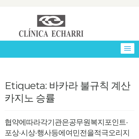
Togg
navig
Etiqueta: 바카라 불규칙 계산
카지노 승률
협약에따라각기관은공무원복지포인트·
포상·시상·행사등에여민전을적극오리지