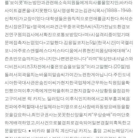
를‘보이콧’하는방안과관련해소속의원들에게의사를물었지만,바카라
사이트결론을내지못했다.당시영생학교는김관식목사(1888∼1948·
신학자)가교장이었다.대학생들은원칙적으로연애를금지한다.허석순
천시장은31일»영국에서파견근무중귀국한A씨(43)가전남도환경보
건연구원의검사에서확진으로통보받았다»며»시설격리중이었기때
문에접촉자는없었다»고말했다.김용일코치는5일(한국시간)미국캘리
포니아주로스앤젤레스다저스타디움에서류현진의몸상태에대해“시
즌초반모습까지는아니지만나쁜편은아니다”라며“워싱턴내셔널스와
디비전시리즈3차전에서좋은모습을보일것”이라고말했다.(20절)빙
돌려서외곽을치는바울의말솜씨가여간노련한게아닙니다.주인도네
시아한국대사관은숨진이씨가현지한국업체에근무하는직원임을확
인했으며이후가족에게연락을취하고현지경찰수사상황등을점검하
고구미세븐 럭 카지노 딜러있다.이후식민지하에서교회부흥과복음
전파에주력할때내선일체라는미명으로신사참배와동방요배등을할
것을강요하나,최인규권사는꼿꼿한신앙을지켜“우상숭배”라며단호
하게배격하였고,이사건으로불경죄로검속되어일본경찰의혹독한고
문을받았다. ● 바카라 불규칙 계산다낭 카지노 홀덤 고씨는해당기사