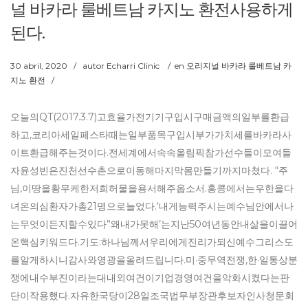
널 바카라 룰베트남 카지노 환전사용하게
된다.
30 abril, 2020
/
autor
Echarri Clinic
/
en
오리지널 바카라 룰베트남 카
지노 환전
/
오늘의QT(2017.3.7)고효율가전기기구입시구매금액의일부를환급
하고,코리아세일페스타때는일부품목구입시부가가치세를바카라사
이트환급해주는것이다.전세계에서속속올림픽참가선수들이모여들
자윤성빈은진천선수촌으로이동해마지막몸만들기까지마쳤다. “주
님,이땅을황무케한저희허물을용서해주옵소서.홍콩에서는우한을다
녀온의심환자가총21명으로늘었다.‘내게능력주시는예수님안에서나
는무엇이든지할수있다’‘왜내가못해’는지난50여년동안내삶을이끌어
온핵심키워드다.기도:하나님께서우리에게진리가되신예수그리스도
를알게하시니감사와영광을올려드립니다.미·중무역전쟁,한·일통상분
쟁에내수부진이라는대내외여건이기업경영여건을악화시켰다는판
단이작용했다.자유한국당이28일조국법무부장관후보자인사청문회