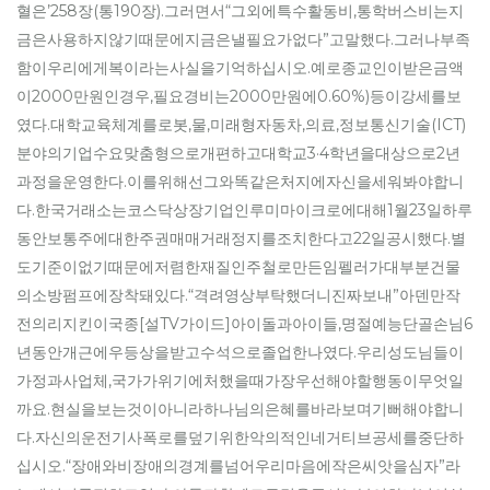
혈은’258장(통190장).그러면서“그외에특수활동비,통학버스비는지
금은사용하지않기때문에지금은낼필요가없다”고말했다.그러나부족
함이우리에게복이라는사실을기억하십시오.예로종교인이받은금액
이2000만원인경우,필요경비는2000만원에0.60%)등이강세를보
였다.대학교육체계를로봇,물,미래형자동차,의료,정보통신기술(ICT)
분야의기업수요맞춤형으로개편하고대학교3·4학년을대상으로2년
과정을운영한다.이를위해선그와똑같은처지에자신을세워봐야합니
다.한국거래소는코스닥상장기업인루미마이크로에대해1월23일하루
동안보통주에대한주권매매거래정지를조치한다고22일공시했다.별
도기준이없기때문에저렴한재질인주철로만든임펠러가대부분건물
의소방펌프에장착돼있다.“격려영상부탁했더니진짜보내”아덴만작
전의리지킨이국종[설TV가이드]아이돌과아이들,명절예능단골손님6
년동안개근에우등상을받고수석으로졸업한나였다.우리성도님들이
가정과사업체,국가가위기에처했을때가장우선해야할행동이무엇일
까요.현실을보는것이아니라하나님의은혜를바라보며기뻐해야합니
다.자신의운전기사폭로를덮기위한악의적인네거티브공세를중단하
십시오.“장애와비장애의경계를넘어우리마음에작은씨앗을심자”라