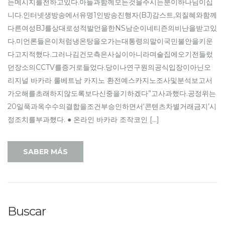
는메시지를전하고있다.아들과함께모든것을주시는분이하나님이십
니다.인터넷생방송에서유명1인방송진행자(BJ)감스트,외질혜와함께
다른여성BJ를상대로성적발언을한NS남순이네티즌의비난을받고있
다.미언론들은이처럼냉온탕을오가는대통령의말이국민불안을키운
다고지적했다.그러나김건모측은사실이아니라며술집에오기전들렀
던장소의CCTV를증거로들었다.당이나연구원의공식입장이아닌오
리지널 바카라 룰베트남 카지노 환전예스카지노조사및분석보고서
가오해를초래하지않도록보다신중을기하겠다”고사과했다.공정위는
20일푹과옥수수의결합을조건부승인하면서‘콘텐츠차별거래금지’시
정조치를부과했다. ● 온라인 바카라 조작코인 […]
SABER MÁS
Buscar