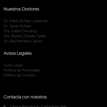
Nuestros Doctores
Dr. Pablo Echarri Lobiondo
Dr. Javier Echarri
Dra. Isabel Drewling
Dra. Beatriz Celada Pardo
Dr. Raúl Medina Gálvez
Avisos Legales
Aviso Legal
Política de Privacidad
Política de Cookies
Contacta con nosotros
Clínica Barcelona - Cartagena 248