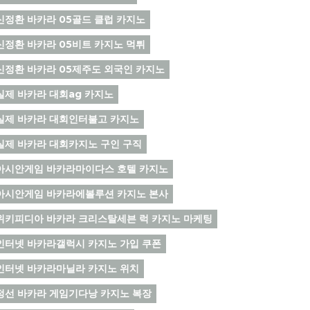
신정환 바카라 05골드 클럽 카지노
신정환 바카라 05비트 카지노 먹튀
신정환 바카라 05제주도 외국인 카지노
실제 바카라 대회ag 카지노
실제 바카라 대회인터불고 카지노
실제 바카라 대회카지노 구인 구직
아시안게임 바카라마이다스 호텔 카지노
아시안게임 바카라에볼루션 카지노 본사
위키피디아 바카라 크리스탈세븐 럭 카지노 마케팅
인터넷 바카라갤럭시 카지노 가입 쿠폰
인터넷 바카라마닐라 카지노 위치
정선 바카라 게임기다낭 카지노 복장