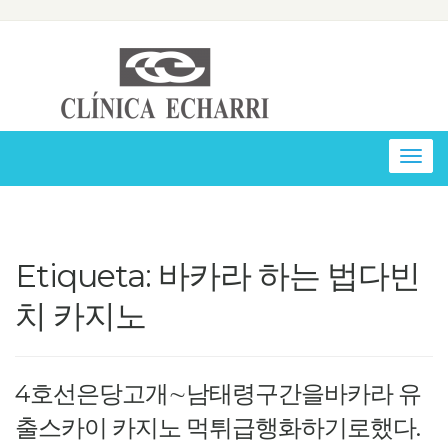
Togg
navig
Etiqueta: 바카라 하는 법다빈
치 카지노
4호선은당고개∼남태령구간을바카라 유
출스카이 카지노 먹튀급행화하기로했다.