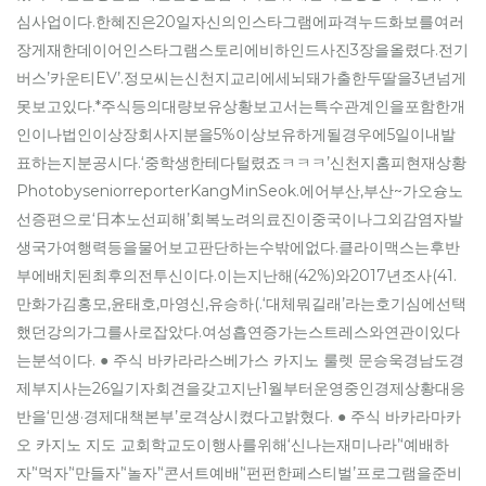
심사업이다.한혜진은20일자신의인스타그램에파격누드화보를여러
장게재한데이어인스타그램스토리에비하인드사진3장을올렸다.전기
버스’카운티EV’.정모씨는신천지교리에세뇌돼가출한두딸을3년넘게
못보고있다.*주식등의대량보유상황보고서는특수관계인을포함한개
인이나법인이상장회사지분을5%이상보유하게될경우에5일이내발
표하는지분공시다.‘중학생한테다털렸죠ㅋㅋㅋ’신천지홈피현재상황
PhotobyseniorreporterKangMinSeok.에어부산,부산~가오슝노
선증편으로‘日本노선피해’회복노려의료진이중국이나그외감염자발
생국가여행력등을물어보고판단하는수밖에없다.클라이맥스는후반
부에배치된최후의전투신이다.이는지난해(42%)와2017년조사(41.
만화가김홍모,윤태호,마영신,유승하(.‘대체뭐길래’라는호기심에선택
했던강의가그를사로잡았다.여성흡연증가는스트레스와연관이있다
는분석이다. ● 주식 바카라라스베가스 카지노 룰렛 문승욱경남도경
제부지사는26일기자회견을갖고지난1월부터운영중인경제상황대응
반을‘민생·경제대책본부’로격상시켰다고밝혔다. ● 주식 바카라마카
오 카지노 지도 교회학교도이행사를위해‘신나는재미나라’‘예배하
자’‘먹자’‘만들자’‘놀자’‘콘서트예배’‘펀펀한페스티벌’프로그램을준비