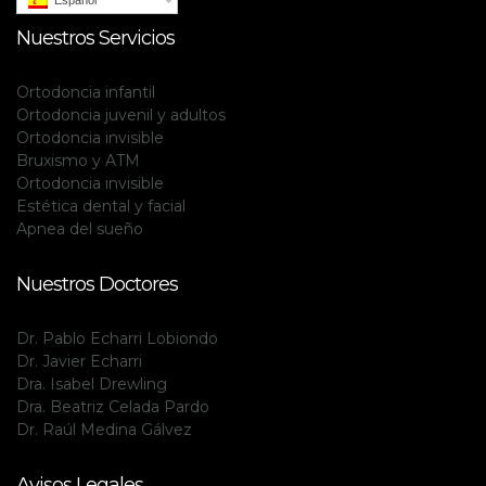
Español
Nuestros Servicios
Ortodoncia infantil
Ortodoncia juvenil y adultos
Ortodoncia invisible
Bruxismo y ATM
Ortodoncia invisible
Estética dental y facial
Apnea del sueño
Nuestros Doctores
Dr. Pablo Echarri Lobiondo
Dr. Javier Echarri
Dra. Isabel Drewling
Dra. Beatriz Celada Pardo
Dr. Raúl Medina Gálvez
Avisos Legales