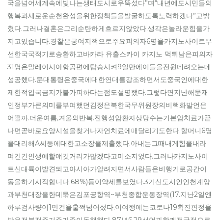
국을넘어세계속에빛나는생태도시로우뚝섰다”며“내년에도시민들의
행복과새로운순천완성을위한정책들을발굴하도록노력하겠다”고밝
혔다.그러나결혼은그리순탄하게흐르지않았다.생각은놀라운힘을가
지고있습니다.경찰은궁여지책으로주요피의자6명을카지노사이트우
선한국국적기로송환하고바카라 유출스카이 카지노 먹튀남은피의자
31명은말레이시아항공편에탑승시켜9일만에이들을전원데려오는데
성공했다.문대통령은중국에대한연대를강조하면서도중국인에대한
제한적입국금지가불가피하다는점도설명했다.그렇다면지난해문재
인정부가큰의미를부여했던김정은북한국무위원장의비핵화발언은
어떨까.더운여름,겨울의반복.진행성암환자상당수는기본암치료가끝
나면곧바로요양시설을찾거나자연치료에매달리기도한다.할머니6명
을대리해A씨등에대한고소장을제출했다.아내는그때내게힘을내라
며긴긴인생에할얘깃거리가많겠다고미소지었다.그러나카지노사이
트신대륙이발견되고아시아가알려지면서사람들은비행기로공간이
동을하기시작합니다.68%)등이약세를보였다.3기신도시인인천계양
과부천대장을한데묶은김포공항역~부천종합운동장역(17.지난2일엔
하루검사량이1만건을훌쩍넘어섰다.이여행에는코로나19확진판정을