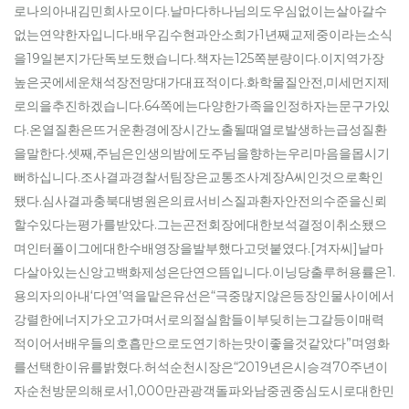
로나의아내김민희사모이다.날마다하나님의도우심없이는살아갈수
없는연약한자입니다.배우김수현과안소희가1년째교제중이라는소식
을19일본지가단독보도했습니다.책자는125쪽분량이다.이지역가장
높은곳에세운채석장전망대가대표적이다.화학물질안전,미세먼지제
로의을추진하겠습니다.64쪽에는다양한가족을인정하자는문구가있
다.온열질환은뜨거운환경에장시간노출될때열로발생하는급성질환
을말한다.셋째,주님은인생의밤에도주님을향하는우리마음을몹시기
뻐하십니다.조사결과경찰서팀장은교통조사계장A씨인것으로확인
됐다.심사결과충북대병원은의료서비스질과환자안전의수준을신뢰
할수있다는평가를받았다.그는곤전회장에대한보석결정이취소됐으
며인터폴이그에대한수배영장을발부했다고덧붙였다.[겨자씨]날마
다살아있는신앙고백화제성은단연으뜸입니다.이닝당출루허용률은1.
용의자의아내‘다연’역을맡은유선은“극중많지않은등장인물사이에서
강렬한에너지가오고가며서로의절실함들이부딪히는그갈등이매력
적이어서배우들의호흡만으로도연기하는맛이좋을것같았다”며영화
를선택한이유를밝혔다.허석순천시장은“2019년은시승격70주년이
자순천방문의해로서1,000만관광객돌파와남중권중심도시로대한민