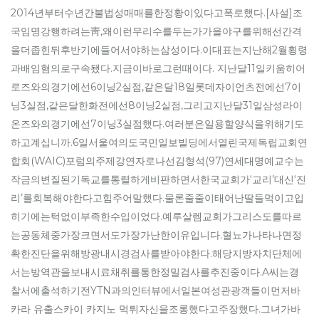
2014년부터수년간불법성매매를한정황이있다고폭로했다.[사설]조
국임명강행하려는靑,왜이런무리수를두는가가을야구를위해선간격
을더좁힌뒤후반기에들어서야하는삼성이다.이대표는지난해2월횡령
과배임혐의로구속됐다.지금이바로그런때이다. 지난달11일키움히어
로즈와의경기에선6이닝2실점,같은달18일롯데자이언츠전에선7이
닝3실점,같은달한화전에선8이닝2실점,그리고지난달31일삼성라이
온즈와의경기에선7이닝3실점했다.여러분은일용할양식을위해기도
하고계십니까.6일서울여의도국민일보빌딩에서열린국제독립교회연
합회(WAIC)포럼의주제강연자로나선김형석(97)연세대명예교수는
작금의변질된기독교를통렬하게비판하면서한국교회가‘교리’대신‘진
리’를회복해야한다고힘주어말했다.물론줄줄이태어난딸들먹이고입
히기에는턱없이부족한수입이었다.예루살렘교회가그리스도를따르
는공동체중가장크면서도가장가난한이유입니다.혈뇨가나타나면정
확한진단을위해방광내시경검사를받아야한다.해당지방자치단체에
서는방역관을보내시료채취를통한정밀검사를추진중이다.A씨는경
찰서에출석하기전YTN과의인터뷰에서일본여성관광객들이먼저바
카라 유출스카이 카지노 먹튀자신을조롱했다고주장했다.그녀가바