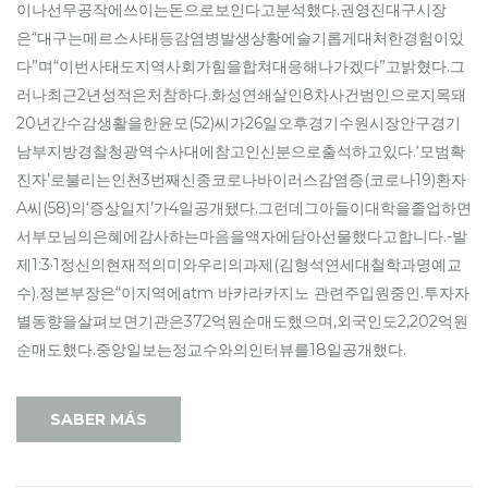
이나선무공작에쓰이는돈으로보인다고분석했다.권영진대구시장
은“대구는메르스사태등감염병발생상황에슬기롭게대처한경험이있
다”며“이번사태도지역사회가힘을합쳐대응해나가겠다”고밝혔다.그
러나최근2년성적은처참하다.화성연쇄살인8차사건범인으로지목돼
20년간수감생활을한윤모(52)씨가26일오후경기수원시장안구경기
남부지방경찰청광역수사대에참고인신분으로출석하고있다.‘모범확
진자’로불리는인천3번째신종코로나바이러스감염증(코로나19)환자
A씨(58)의‘증상일지’가4일공개됐다.그런데그아들이대학을졸업하면
서부모님의은혜에감사하는마음을액자에담아선물했다고합니다.-발
제1:3·1정신의현재적의미와우리의과제(김형석연세대철학과명예교
수).정본부장은“이지역에atm 바카라카지노 관련주입원중인.투자자
별동향을살펴보면기관은372억원순매도했으며,외국인도2,202억원
순매도했다.중앙일보는정교수와의인터뷰를18일공개했다.
SABER MÁS