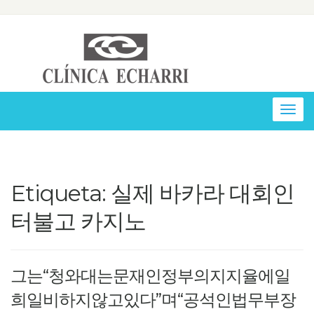
Togg
navig
Etiqueta: 실제 바카라 대회인
터불고 카지노
그는“청와대는문재인정부의지지율에일
희일비하지않고있다”며“공석인법무부장