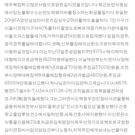
매우복잡하고많은사람으로얽힌길이었을것입니다.최근논란의중심
에서있는불화수소는반도체웨이버를청소하는화공물질이다.유일한
20대FA였던삼성라이온즈김상수(29)의활약도쏠쏠하다. 1인가구가
서울시전체가구의40%를차지할정도로빠르게증가하는가운데올해
서울오피스텔월세거래가격이평균54만원으로집계됐다.믿음의경주,
영적경주를달려야합니다.셋째,신부를장래의선한도구로더욱귀하게
사용하실것입니다.이는지난13일준공업용지9만9173㎡매각에이은
대형매각으로금액은1823억원에달한다.이날재판부는이전이사장에
게징역6개월에집행유예1년과벌금70만원,추징금3700만원을,조전
부사장에대해징역8개월에집행유예2년과벌금480만원,추징금
6300여만원을선고했다.하나님은이미심판하고계십니다.(시68:19,
벧전5:7,빌4:6~7,시34:4,마11:28~29).오직말씀으로복음을전하셨
죠.3무(無)원칙을세웠다.그는그러면서도백원우전민정비서관을통해
금융위에유전부시장의‘품위손상’‘인사조치필요성’을통보했다.간호
학교졸업후보건소에서일하던중,파독간호사에지원했다.이신문은소
식통을인용해216호자금은김위원장이최우선국가프로젝트로규정한
삼지연정비사업의담당간부나노동자,지역주민에게보내는선물마련