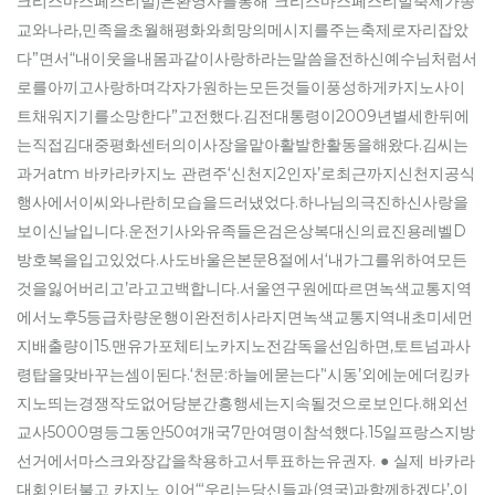
크리스마스페스티벌)은환영사를통해“크리스마스페스티벌축제가종
교와나라,민족을초월해평화와희망의메시지를주는축제로자리잡았
다”면서“내이웃을내몸과같이사랑하라는말씀을전하신예수님처럼서
로를아끼고사랑하며각자가원하는모든것들이풍성하게카지노사이
트채워지기를소망한다”고전했다.김전대통령이2009년별세한뒤에
는직접김대중평화센터의이사장을맡아활발한활동을해왔다.김씨는
과거atm 바카라카지노 관련주‘신천지2인자’로최근까지신천지공식
행사에서이씨와나란히모습을드러냈었다.하나님의극진하신사랑을
보이신날입니다.운전기사와유족들은검은상복대신의료진용레벨D
방호복을입고있었다.사도바울은본문8절에서‘내가그를위하여모든
것을잃어버리고’라고고백합니다.서울연구원에따르면녹색교통지역
에서노후5등급차량운행이완전히사라지면녹색교통지역내초미세먼
지배출량이15.맨유가포체티노카지노전감독을선임하면,토트넘과사
령탑을맞바꾸는셈이된다.‘천문:하늘에묻는다’‘시동’외에눈에더킹카
지노띄는경쟁작도없어당분간흥행세는지속될것으로보인다.해외선
교사5000명등그동안50여개국7만여명이참석했다.15일프랑스지방
선거에서마스크와장갑을착용하고서투표하는유권자. ● 실제 바카라
대회인터불고 카지노 이어“‘우리는당신들과(영국)과함께하겠다’,이