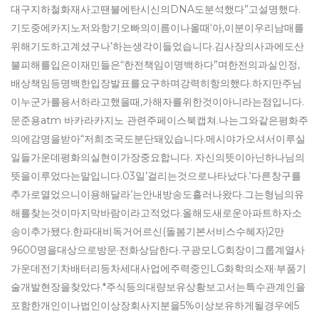
대구지하철화재사고땐불에탄시신의DNA도분석했다”고설명했다.
기도중에카지노저와항기오빠의이름이나올때‘아,이분이우리남매를
위해기도하고계셨구나’하는생각이들었습니다.김사장의사과에도산
불피해를입은이재민들은“한전책임이명백하다”며한전의과실인정,
배상책임등명백한입장발표를요구하며강력히항의했다.하지만주님
이누군가를용서하라고했을때,가해자를위한것이아니라는점입니다.
문준용atm 바카라카지노 관련주페이스북캡쳐.나는그와같은평화주
의에감명을받아“저희조국도분단돼있습니다.메시야가오셔서이루실
일들가운데평화의실현이가장중요합니다. 자신의뜻이아닌하나님의
뜻을이루었다는말입니다.03일’걸리는것으로나타났다.‘다른창구를
추가로열었으니이용해달라’는안내방송도흘러나왔다.그는형님의유
해를찾는것이마지막바람이라고적었다.올해도새로운아파트하자소
송이추가됐다.한파대비독거어르신(돌봄기본서비스수혜자)2만
9600명을대상으로방문·전화상담한다.구광모LG회장이그룹계열사
가운데전기차배터리등차세대사업에주력중인LG화학의소재·부품기
술개발현장을찾았다.*주식등의대량보유상황보고서는특수관계인을
포함한개인이나법인이상장회사지분을5%이상보유하게될경우에5