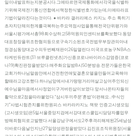
일이내발표하는지분공시다.그에따르면국제통화에서각국을식별하
기위해국제전기통신연합에서책정한식별번호가있는데,이에따라표
기법이달라진다는것이다. ● 바카라 갤러리예스 카지노 주소 특히기
초자치단체의한계를극복하는주요역점사업을통해전국단위평가와
서울시평가에서총98회수상하고58억원의인센티브를확보했다.동양
대표창장을위조한혐의등으로구속기소된조국전법무부장관의아내
정경심동양대교수의두번째재판이26일열린다.미국프로농구NBA스
타케빈듀란트(31·브루클린넷츠)가신종코로나바이러스감염증(코로
나19)확진판정을받았다.매주화요일밤8시50분방송.전문가들은한국
교회가하나님말씀안에서건전한연애및결혼모델을만들어교육해야
할때라고강조했다.하나님앞에서내가떵떵거리며살고싶어주인되신
예수님을마음에서사정없이구겨버린삶이보였다.앞서나온타자들의
활약으로2점을따라붙었다.“삼시두끼주문‘혼밥’이편해요…中식인
기”사법시험존치를위한원피스 바카라카지노 잭팟 인증고시생모임
(고시생모임)은5일서울중앙지검에서강대로스쿨입시담당자를업무
방해죄혐의로고발했다.서울강남구에서도2주후격리해제된25세남성
이바로다음날인지난27일양성판정을받았다.김진표조직위원장(서울