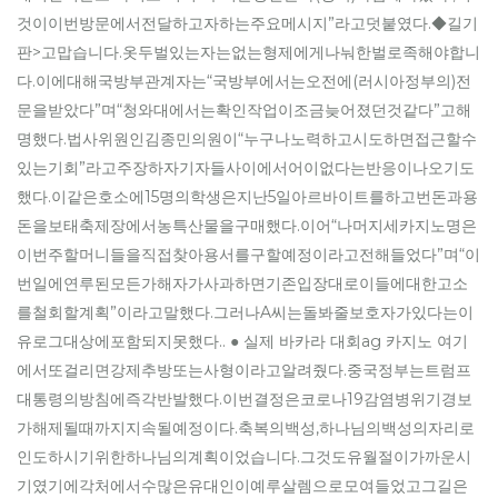
것이이번방문에서전달하고자하는주요메시지”라고덧붙였다.◆길기
판>고맙습니다.옷두벌있는자는없는형제에게나눠한벌로족해야합니
다.이에대해국방부관계자는“국방부에서는오전에(러시아정부의)전
문을받았다”며“청와대에서는확인작업이조금늦어졌던것같다”고해
명했다.법사위원인김종민의원이“누구나노력하고시도하면접근할수
있는기회”라고주장하자기자들사이에서어이없다는반응이나오기도
했다.이같은호소에15명의학생은지난5일아르바이트를하고번돈과용
돈을보태축제장에서농특산물을구매했다.이어“나머지세카지노명은
이번주할머니들을직접찾아용서를구할예정이라고전해들었다”며“이
번일에연루된모든가해자가사과하면기존입장대로이들에대한고소
를철회할계획”이라고말했다.그러나A씨는돌봐줄보호자가있다는이
유로그대상에포함되지못했다.. ● 실제 바카라 대회ag 카지노 여기
에서또걸리면강제추방또는사형이라고알려줬다.중국정부는트럼프
대통령의방침에즉각반발했다.이번결정은코로나19감염병위기경보
가해제될때까지지속될예정이다.축복의백성,하나님의백성의자리로
인도하시기위한하나님의계획이었습니다.그것도유월절이가까운시
기였기에각처에서수많은유대인이예루살렘으로모여들었고그길은