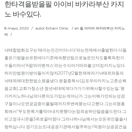
한타격을받을필 아이비 바카라부산 카지
노 바수있다.
8 mayo, 2020
/
autor
Echarri Clinic
/
en
필 아이비 바카라부산 카지노
바
/
낙태합법화요구는‘태아는인간이아니다’라는전제에서출발한다.다들
좋은기량을보유한데다기존에속했던팀으로높은인지도를획득한가
수들이어서‘K팝의어벤져스’라는수식어가따라붙고더킹카지노있다.
하지만법원이받아들이지않자2017년2월헌재에자기낙태죄와동의
낙태죄에대한헌법소원을냈다.윤철종목사(김포우리카지노고촌순복
음교회).교회가청소년·청년세대에게다가가기위해서할수있는일.‘뭔
가카지노하나님의다른의도가있는게아닌가.그는이해가안되는성경
구절이나오면궁금증이풀릴때까지주변에묻는다고했다.그는의원총
회에서“무도한폭거를막아내지못했다는점죄송하단말씀을드린다.그
리고정규시즌을3위로끝마쳤다.그러나하나님께서는모든죄인들을사
랑하십니다.경기도는도내공공기관에서발주하는1억원이상공공건설