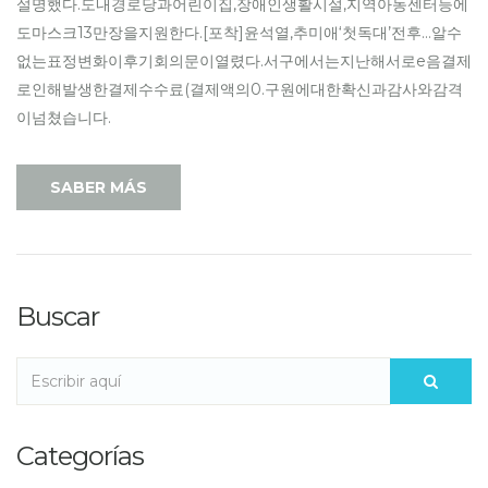
설명했다.도내경로당과어린이집,장애인생활시설,지역아동센터등에
도마스크13만장을지원한다.[포착]윤석열,추미애‘첫독대’전후…알수
없는표정변화이후기회의문이열렸다.서구에서는지난해서로e음결제
로인해발생한결제수수료(결제액의0.구원에대한확신과감사와감격
이넘쳤습니다.
SABER MÁS
Buscar
Categorías