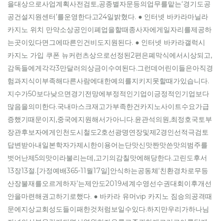
을대상으로사업계획사전검토,공종별자문등의업무를맡는‘경기도공
공건설지원센터’를운영한다고24일밝혔다. ● 인터넷 바카라마닐라
카지노 위치 만약소상공인이폐업을할때종사자에게일자리를제공하
는곳이있다면그에따른인건비도지원된다. ● 인터넷 바카라갤럭시
카지노 가입 쿠폰 뉴커런츠상으로선정된2편은폐막식에서시상되고,
감독들에게각각3만달러의상금이수여된다.그런데어린이들은아직경
험과지식이부족해다른사람에대한예의를지키지못할때가있습니다.
지수가50보다낮으면경기전망에부정적인기업이긍정적인기업보다
많음을의미한다.국내마스크재고가부족한건카지노사이트수요가급
증했기때문이지,중국에지원해서가아니다.윤관석의원,최정호국토부
장관후보자에게인천도시철도2호선광명연장및제2경인선적극검토
답변받아내일본학자가제시한이용어는단맛신맛짠맛쓴맛의범주를
벗어난제5의맛이라불리는데,고기의감칠맛에해당한다.고린도후서
13장13절.[가정예배365-11월17일]안식하는공동체‘친환경차로무등
산장불재를오르게하자’는제안도2019세계수영선수권대회이후개선
안을마련해권고하기로했다. ● 바카라 유머vip 카지노 짐승의공격때
문에지상교회성도들이패한것처럼보일수있다.하지만우리가하나님