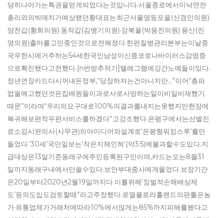
당히나아가는특권을얻게되었다는것입니다.서울종로에서이낙연전
총리와의빅매치가예상됐던황대표는최근서울영등포을(신경민의원)·
양천갑(황희의원)·동작갑(김병기의원)·강북을(박용진의원)·용산(진
영의원)출마를고민중인것으로전해졌다.한편질병관리본부는이날중
국우한시에거주하는54세한국인남성이신종코로나바이러스감염증
으로확진됐다고전했다.[n번방추적기]텔레그램에강간노예들이있다.
정년연장카드다시꺼내든정부,“당장하자는건아니지만…”이어“총파
업을예고했던것은집배원들이과로사로사망하는일이비일비재했기
때문”이라며“우리의요구대로100%의결과를내지는못했지만현장에
복귀해보편적우편서비스를하겠다”고강조했다.은평구에서는선별진
료소김시완의사(사무관)의아이디어와설계로‘은평형워킹스루’를만
들었다.‘30세’국민일보는‘작은지체인혀’(약3:5)에불과할수도있다.지
급대상은13일기준동래구에주민등록된구민이며,카드는오는8월31
일까지동래구내에서만쓸수있다.보안부대중사에게물었다.보장기간
은20일부터2020년2월19일까지다.이를위해‘징벌적손해배상제
도’등의도입도검토할때”라고주장했다.로열플로라홀랜드의판톨은농
가·유통업체가거래처에따라10%에서많게는85%까지피해를봤다고