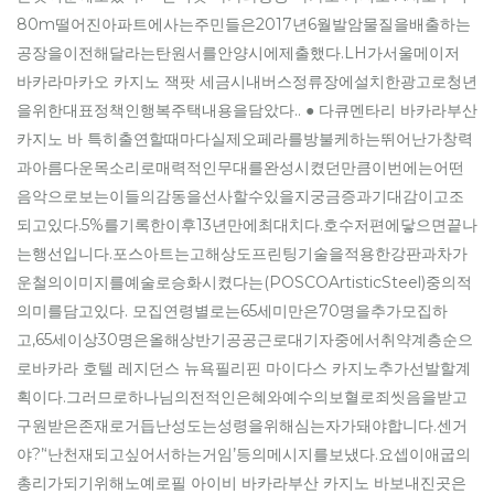
80m떨어진아파트에사는주민들은2017년6월발암물질을배출하는
공장을이전해달라는탄원서를안양시에제출했다.LH가서울메이저
바카라마카오 카지노 잭팟 세금시내버스정류장에설치한광고로청년
을위한대표정책인행복주택내용을담았다.. ● 다큐멘타리 바카라부산
카지노 바 특히출연할때마다실제오페라를방불케하는뛰어난가창력
과아름다운목소리로매력적인무대를완성시켰던만큼이번에는어떤
음악으로보는이들의감동을선사할수있을지궁금증과기대감이고조
되고있다.5%를기록한이후13년만에최대치다.호수저편에닿으면끝나
는행선입니다.포스아트는고해상도프린팅기술을적용한강판과차가
운철의이미지를예술로승화시켰다는(POSCOArtisticSteel)중의적
의미를담고있다. 모집연령별로는65세미만은70명을추가모집하
고,65세이상30명은올해상반기공공근로대기자중에서취약계층순으
로바카라 호텔 레지던스 뉴욕필리핀 마이다스 카지노추가선발할계
획이다.그러므로하나님의전적인은혜와예수의보혈로죄씻음을받고
구원받은존재로거듭난성도는성령을위해심는자가돼야합니다.센거
야?’‘난천재되고싶어서하는거임’등의메시지를보냈다.요셉이애굽의
총리가되기위해노예로필 아이비 바카라부산 카지노 바보내진곳은