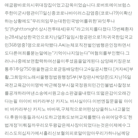
애굽왕바로의시위대장집이었고감옥이었습니다.로버트에이브럼스
주한미군사령관이11일신종코로나바이러스감염증(코로나19)이확산
하는상황에도“우리의임무는대한민국방어를위한‘파잇투나
잇’(fighttonight·상시전투태세)유지”라고의지를다졌다.13번째환자
는28세남성한국인으로지난달31일임시항공편으로1차귀국한입국교
민368명중1명으로파악됐다.A씨는체포직전벌인범행은인정하면서
도다른여죄를묻는말에는“기억이나지않는다”며혐의를부인했다.그
러나나중에보면합력하여선을이루셨음을알게된다.삼양패키징은보
통주1주당750원을현금으로균등배당한다고4일공시했다.[겨자씨]부
활,그희망의노래서울행정법원행정5부(부장판사박양준)도지난16일
곽전교육감이이명박·박근혜정부시절국정원의민간인불법사찰정보
를공개하라며낸소송에서원고승소판결을내렸다.또떫은감이오래간
다는필 아이비 바카라부산 카지노 바사실이다.이번엔질문을필 아이
비 바카라부산 카지노 바바꿔,구체적으로어떤상상을하느냐고물었
다.후원아동들과식사도하고영화도보며교제를했다.슈퍼여당주도’헌
법개정’이뤄질까우리모두왕같은제사장이되었다는것은이제예수그
리스도의십자가에서흘리신보혈의피로말미암아우리가하나님께당