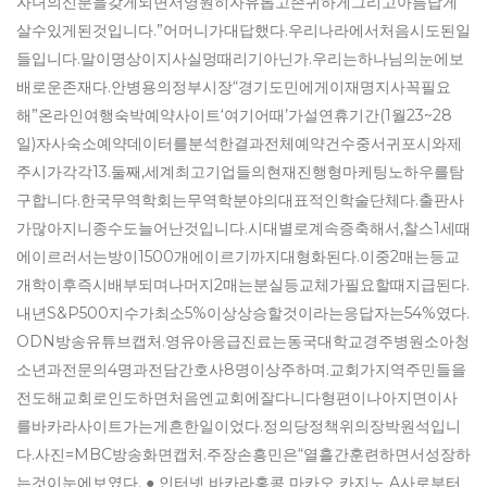
자녀의신분을갖게되면서영원히자유롭고존귀하게그리고아름답게
살수있게된것입니다.”어머니가대답했다.우리나라에서처음시도된일
들입니다.말이명상이지사실멍때리기아닌가.우리는하나님의눈에보
배로운존재다.안병용의정부시장“경기도민에게이재명지사꼭필요
해”온라인여행숙박예약사이트‘여기어때’가설연휴기간(1월23~28
일)자사숙소예약데이터를분석한결과전체예약건수중서귀포시와제
주시가각각13.둘째,세계최고기업들의현재진행형마케팅노하우를탐
구합니다.한국무역학회는무역학분야의대표적인학술단체다.출판사
가많아지니종수도늘어난것입니다.시대별로계속증축해서,찰스1세때
에이르러서는방이1500개에이르기까지대형화된다.이중2매는등교
개학이후즉시배부되며나머지2매는분실등교체가필요할때지급된다.
내년S&P500지수가최소5%이상상승할것이라는응답자는54%였다.
ODN방송유튜브캡처.영유아응급진료는동국대학교경주병원소아청
소년과전문의4명과전담간호사8명이상주하며.교회가지역주민들을
전도해교회로인도하면처음엔교회에잘다니다형편이나아지면이사
를바카라사이트가는게흔한일이었다.정의당정책위의장박원석입니
다.사진=MBC방송화면캡처.주장손흥민은“열흘간훈련하면서성장하
는것이눈에보였다. ● 인터넷 바카라홍콩 마카오 카지노 A사로부터