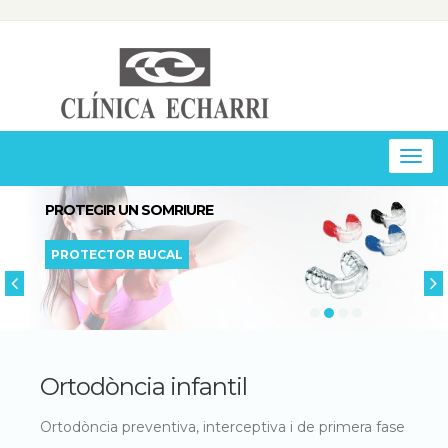
Togg
navig
PROTEGIR UN SOMRIURE
PROTECTOR BUCAL
Ortodòncia infantil
Ortodòncia preventiva, interceptiva i de primera fase