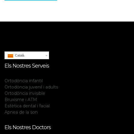
Català
Els Nostres Serveis
Ortodòncia infantil
Ortodòncia juvenil i adults
Ortodòncia invisible
Bruxisme i ATM
Estètica dental i facial
Apnea de la son
Els Nostres Doctors