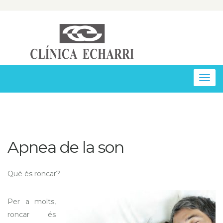
Togg
navig
Apnea de la son
Què és roncar?
Per a molts,
roncar és