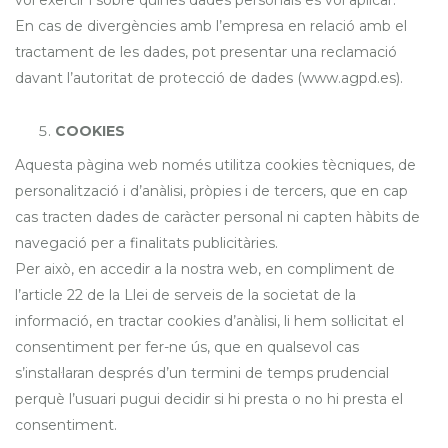
vol exercir i sobre quines dades personals es vol aplicar.
En cas de divergències amb l’empresa en relació amb el
tractament de les dades, pot presentar una reclamació
davant l’autoritat de protecció de dades (www.agpd.es).
COOKIES
Aquesta pàgina web només utilitza cookies tècniques, de
personalització i d’anàlisi, pròpies i de tercers, que en cap
cas tracten dades de caràcter personal ni capten hàbits de
navegació per a finalitats publicitàries.
Per això, en accedir a la nostra web, en compliment de
l’article 22 de la Llei de serveis de la societat de la
informació, en tractar cookies d’anàlisi, li hem sol·licitat el
consentiment per fer-ne ús, que en qualsevol cas
s’instal·laran després d’un termini de temps prudencial
perquè l’usuari pugui decidir si hi presta o no hi presta el
consentiment.