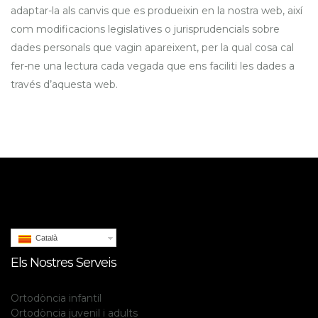
adaptar-la als canvis que es produeixin en la nostra web, així
com modificacions legislatives o jurisprudencials sobre
dades personals que vagin apareixent, per la qual cosa cal
fer-ne una lectura cada vegada que ens faciliti les dades a
través d’aquesta web.
Català
Els Nostres Serveis
Ortodòncia infantil
Ortodòncia juvenil i adults