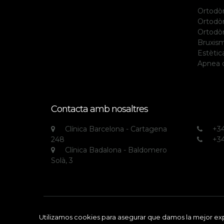
Ortodòn
Ortodònc
Ortodòn
Bruxis
Estètica
Apnea d
Contacta amb nosaltres
Clínica Barcelona - Cartagena
+34
248
+34
Clínica Badalona - Baldomero
Solà, 3
All rights reserved © Clínica Echarri
Utilizamos cookies para asegurar que damos la mejor expe