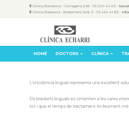
Clínica Barcelona - Cartagena 248 - 93 240 44 00 -
barce
Clínica Badalona - Baldomero Solà, 3 - 93 464 44 83 -
info
HOME
DOCTORS
CLÍNICA
TR
L’ortodòncia lingual representa una excel·lent sol
Els brackets linguals es cimenten a les cares inter
tot i que el temps de tractament és lleument mé