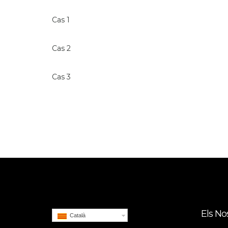
Cas 1
Cas 2
Cas 3
Els No
Català