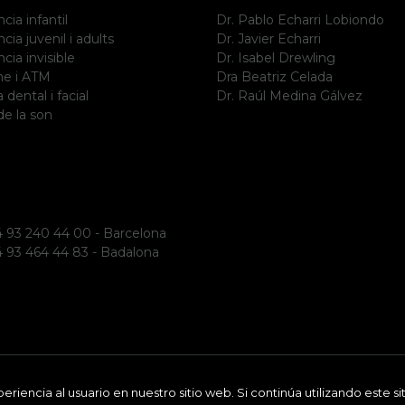
cia infantil
Dr. Pablo Echarri Lobiondo
ia juvenil i adults
Dr. Javier Echarri
cia invisible
Dr. Isabel Drewling
me i ATM
Dra Beatriz Celada
 dental i facial
Dr. Raúl Medina Gálvez
e la son
 93 240 44 00 - Barcelona
 93 464 44 83 - Badalona
riencia al usuario en nuestro sitio web. Si continúa utilizando este 