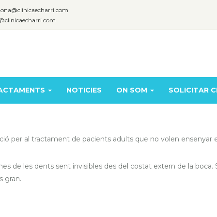
lona@clinicaecharri.com
@clinicaecharri.com
ACTAMENTS
NOTICIES
ON SOM
SOLICITAR C
ució per al tractament de pacients adults que no volen ensenyar e
nes de les dents sent invisibles des del costat extern de la boca. 
s gran.