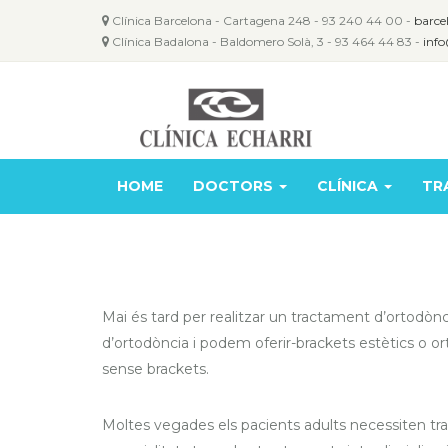
Clínica Barcelona - Cartagena 248 - 93 240 44 00 -
barce
Clínica Badalona - Baldomero Solà, 3 - 93 464 44 83 -
info
HOME
DOCTORS
CLÍNICA
TR
Mai és tard per realitzar un tractament d’ortodòn
d’ortodòncia i podem oferir-brackets estètics o or
sense brackets.
Moltes vegades els pacients adults necessiten tra