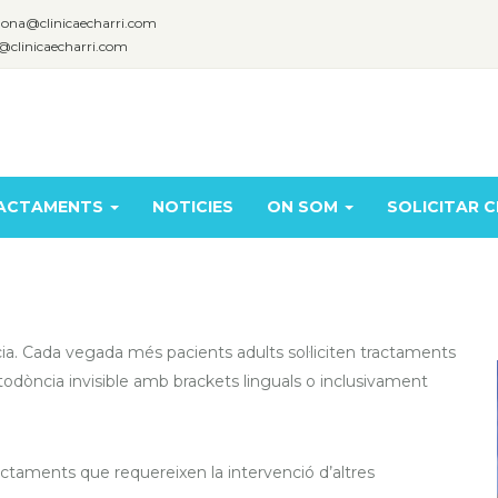
lona@clinicaecharri.com
@clinicaecharri.com
ACTAMENTS
NOTICIES
ON SOM
SOLICITAR C
cia. Cada vegada més pacients adults sol·liciten tractaments
todòncia invisible amb brackets linguals o inclusivament
ctaments que requereixen la intervenció d’altres