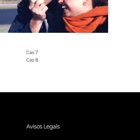
Cas 7
Cas 8
Avisos Legals