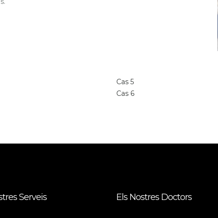
s.
Cas 5
Cas 6
stres Serveis
Els Nostres Doctors