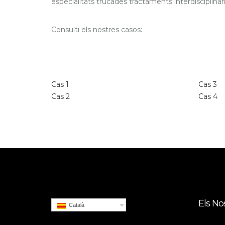
especialitats trucades tractaments interdisciplinari
Consulti els nostres casos:
Cas 1
Cas 3
Cas 2
Cas 4
Els No
Català