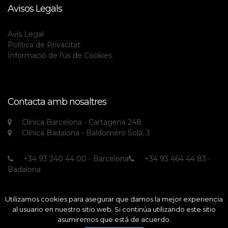
Avisos Legals
Avís Legal
Política de Privacitat
Informació de l’ús de Cookies
Contacta amb nosaltres
Clínica Barcelona - Cartagena 248
Clínica Badalona - Baldomero Solà, 3
+34 93 240 44 00 - Barcelona
+34 93 464 44 83 -
Badalona
Utilizamos cookies para asegurar que damos la mejor experiencia
al usuario en nuestro sitio web. Si continúa utilizando este sitio
asumiremos que está de acuerdo.
All rights reserved © Clínica Echarri