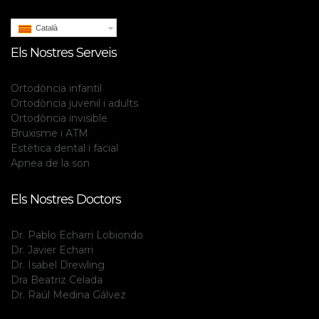
Català
Els Nostres Serveis
Ortodòncia infantil
Ortodòncia juvenil i adults
Ortodòncia invisible
Bruxisme i ATM
Estètica dental i facial
Apnea de la son
Els Nostres Doctors
Dr. Pablo Echarri Lobiondo
Dr. Javier Echarri
Dr. Isabel Drewling
Dra Beatriz Celada
Dr. Raúl Medina Gálvez