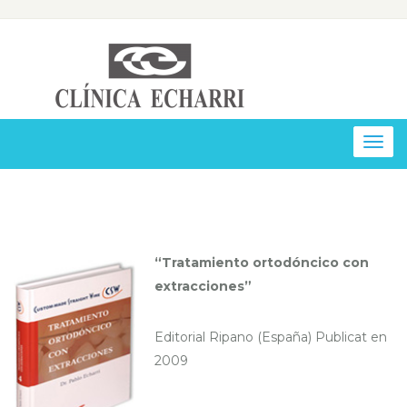
Togg
navig
“Tratamiento ortodóncico con
extracciones”
Editorial Ripano (España) Publicat en
2009